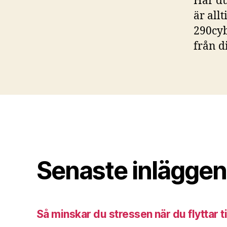
Har du
är all
290cyb
från d
Senaste inläggen
Så minskar du stressen när du flyttar ti