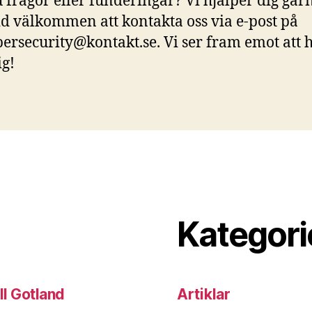
 frågor eller funderingar? Vi hjälper dig gär
tid välkommen att kontakta oss via e-post på
ersecurity@kontakt.se
. Vi ser fram emot att 
ig!
Kategori
ll Gotland
Artiklar