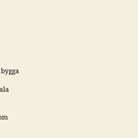
a bygga
ala
som