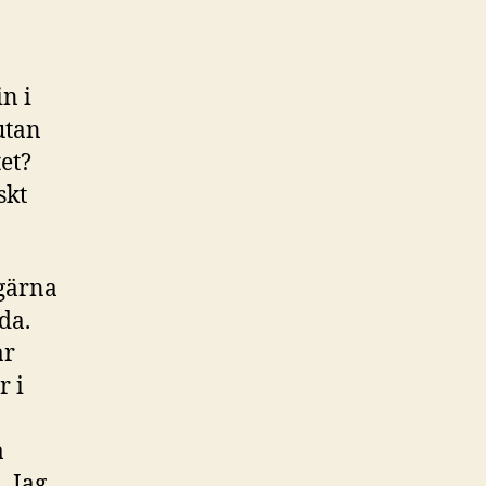
in i
utan
tet?
skt
 gärna
da.
ar
r i
a
. Jag