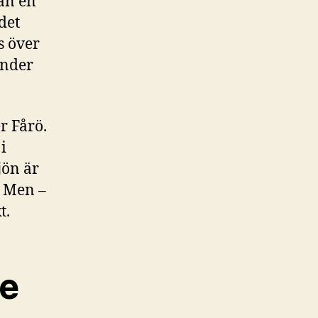
 än en
det
s över
änder
r Fårö.
i
jön är
. Men –
t.
je