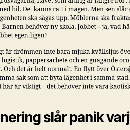
grusvägarna, havet som aldrig är längre bort
med bil. Det känns rätt i magen. Men sen slår 
ägenheten ska sägas upp. Möblerna ska frakta
. Barnen behöver ny skola. Jobbet – ja, vad h
bbet egentligen?
igt är drömmen inte bara mjuka kvällsljus öve
 logistik, pappersarbete och en gnagande oro 
t. Och det är helt normalt. En flytt över Östers
amma sak som att byta lägenhet i samma stad
 här är viktigt – det behöver inte vara kaotisk
nering slår panik var