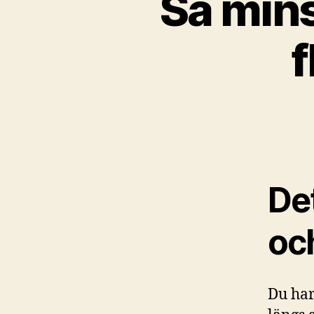
Så mins
f
De
och
Du har