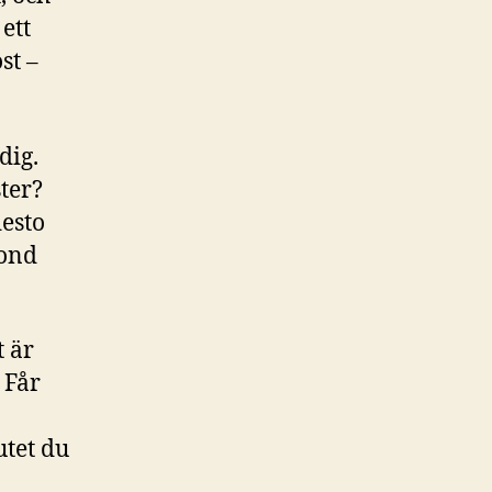
ett
st –
dig.
ter?
desto
cond
t är
 Får
utet du