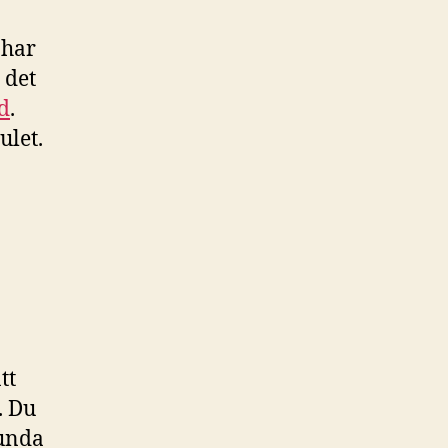
 har
 det
nd
.
ulet.
tt
. Du
lunda