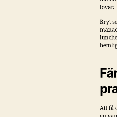
lovar.
Bryt s
månad?
lunche
hemlig
Fär
pr
Att få
en van