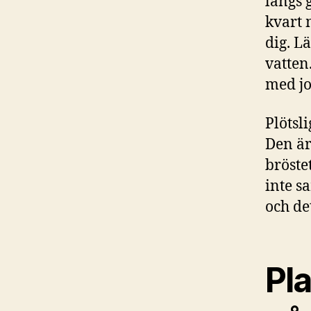
längs 
kvart 
dig. L
vatten
med jo
Plötsl
Den är
bröste
inte s
och det
Pla