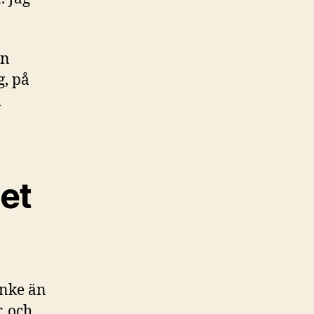
en
g, på
a
det
anke än
, och