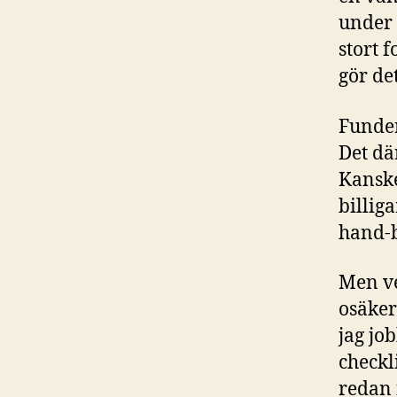
under 
stort f
gör de
Funder
Det dä
Kanske
billig
hand-b
Men ve
osäker
jag jo
checkl
redan 