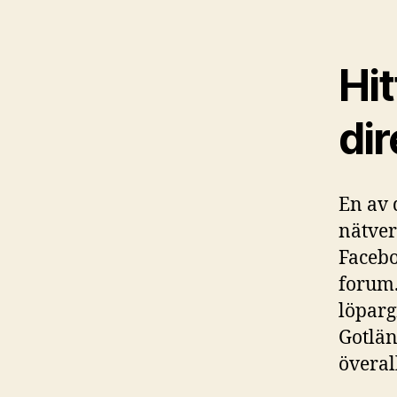
Hi
dir
En av 
nätver
Facebo
forum.
löparg
Gotlän
överall