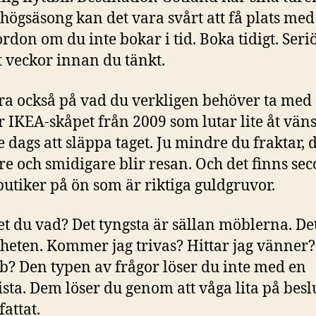
högsäsong kan det vara svårt att få plats med 
ordon om du inte bokar i tid. Boka tidigt. Seriö
t veckor innan du tänkt.
a också på vad du verkligen behöver ta med 
r IKEA-skåpet från 2009 som lutar lite åt väns
 dags att släppa taget. Ju mindre du fraktar, 
are och smidigare blir resan. Och det finns se
utiker på ön som är riktiga guldgruvor.
t du vad? Det tyngsta är sällan möblerna. De
heten. Kommer jag trivas? Hittar jag vänner?
bb? Den typen av frågor löser du inte med en
ista. Dem löser du genom att våga lita på besl
fattat.