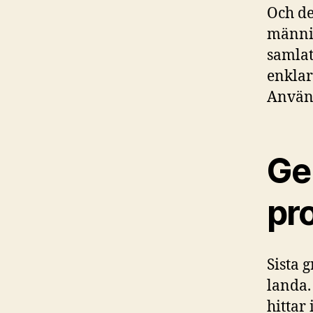
Och de
männis
samlat
enklar
Använd
Ge 
pr
Sista g
landa.
hittar