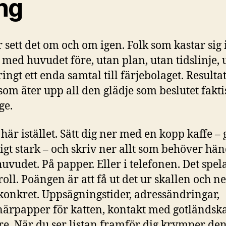
ng
r sett det om och om igen. Folk som kastar sig 
n med huvudet före, utan plan, utan tidslinje, 
ringt ett enda samtal till färjebolaget. Resulta
 som äter upp all den glädje som beslutet fakti
ge.
 här istället. Sätt dig ner med en kopp kaffe –
tigt stark – och skriv ner allt som behöver hän
huvudet. På papper. Eller i telefonen. Det spel
oll. Poängen är att få ut det ur skallen och ne
konkret. Uppsägningstider, adressändringar,
närpapper för katten, kontakt med gotländsk
e. När du ser listan framför dig krymper den