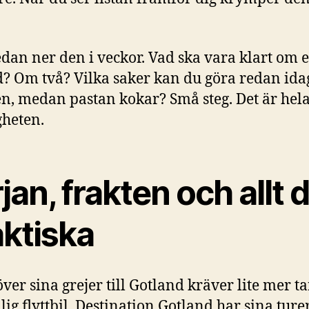
edan ner den i veckor. Vad ska vara klart om 
 Om två? Vilka saker kan du göra redan ida
n, medan pastan kokar? Små steg. Det är hel
heten.
jan, frakten och allt 
aktiska
 över sina grejer till Gotland kräver lite mer t
lig flyttbil. Destination Gotland har sina turer