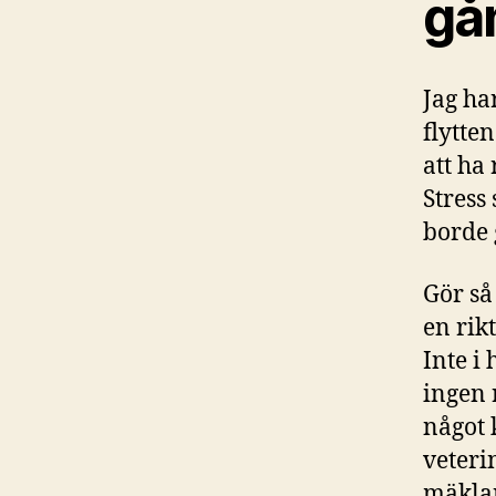
gå
Jag ha
flytte
att ha 
Stress
borde 
Gör så
en rik
Inte i 
ingen r
något 
veteri
mäklar