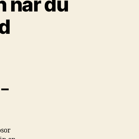
n när du
nd
 –
osor