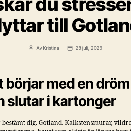
kar du stresse
lyttar till Gotla
Av
Kristina
28 juli, 2026
Inläggsförfattare
Inläggsdatum
t börjar med en dröm
 slutar i kartonger
 bestämt dig. Gotland. Kalkstensmurar, vildr