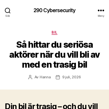
290 Cybersecurity
Sök
Meny
Kategorier
BIL
Så hittar du seriösa
aktörer när du vill bli av
med en trasig bil
Av
Hanna
9 juli, 2026
Inläggsförfattare
Inläggsdatum
Din bil är trasig – och du vill